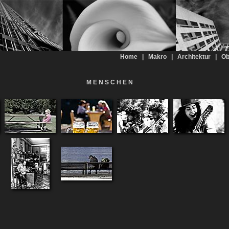
Home
|
Makro
|
Architektur
|
Ob
M E N S C H E N